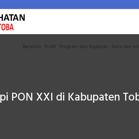
Beranda
Profil
Program dan Kegiatan
Data dan In
pi PON XXI di Kabupaten To