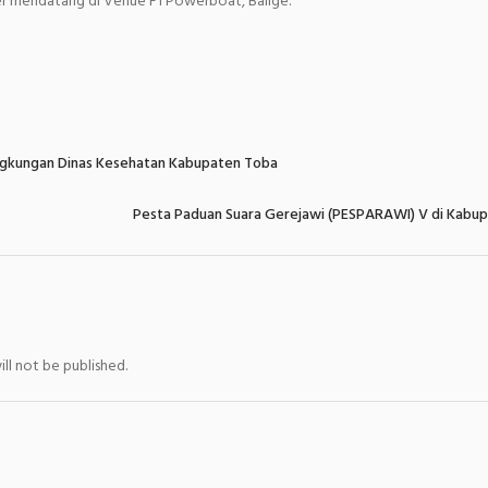
r mendatang di Venue F1 Powerboat, Balige.
ingkungan Dinas Kesehatan Kabupaten Toba
Pesta Paduan Suara Gerejawi (PESPARAWI) V di Kabu
ll not be published.