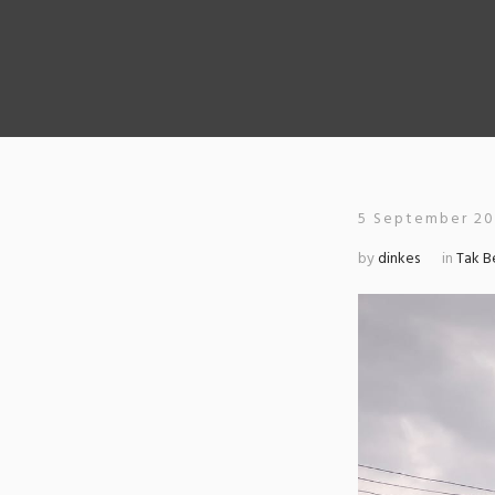
5 September 2
by
dinkes
in
Tak B