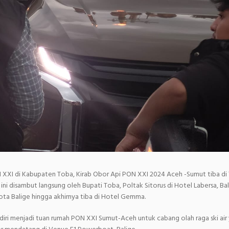
XXI di Kabupaten Toba, Kirab Obor Api PON XXI 2024 Aceh -Sumut tiba di
 ini disambut langsung oleh Bupati Toba, Poltak Sitorus di Hotel Labersa, Bal
kota Balige hingga akhirnya tiba di Hotel Gemma.
iri menjadi tuan rumah PON XXI Sumut-Aceh untuk cabang olah raga ski air 