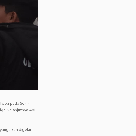
 Toba pada Senin
ige. Selanjutnya Api
yang akan digelar