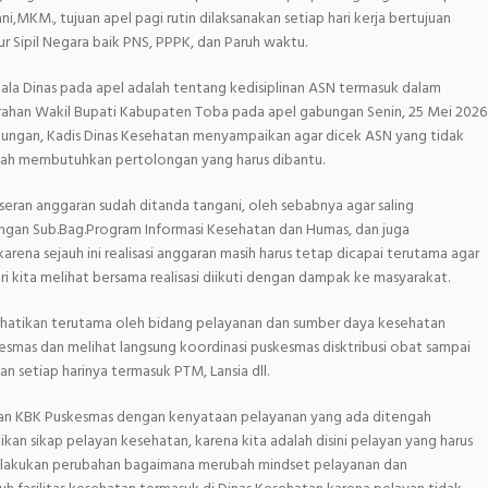
i,MKM., tujuan apel pagi rutin dilaksanakan setiap hari kerja bertujuan
r Sipil Negara baik PNS, PPPK, dan Paruh waktu.
ala Dinas pada apel adalah tentang kedisiplinan ASN termasuk dalam
 arahan Wakil Bupati Kabupaten Toba pada apel gabungan Senin, 25 Mei 2026
gabungan, Kadis Dinas Kesehatan menyampaikan agar dicek ASN yang tidak
akah membutuhkan pertolongan yang harus dibantu.
ran anggaran sudah ditanda tangani, oleh sebabnya agar saling
ngan Sub.Bag.Program Informasi Kesehatan dan Humas, dan juga
rena sejauh ini realisasi anggaran masih harus tetap dicapai terutama agar
 kita melihat bersama realisasi diikuti dengan dampak ke masyarakat.
perhatikan terutama oleh bidang pelayanan dan sumber daya kesehatan
esmas dan melihat langsung koordinasi puskesmas disktribusi obat sampai
an setiap harinya termasuk PTM, Lansia dll.
oran KBK Puskesmas dengan kenyataan pelayanan yang ada ditengah
n sikap pelayan kesehatan, karena kita adalah disini pelayan yang harus
, lakukan perubahan bagaimana merubah mindset pelayanan dan